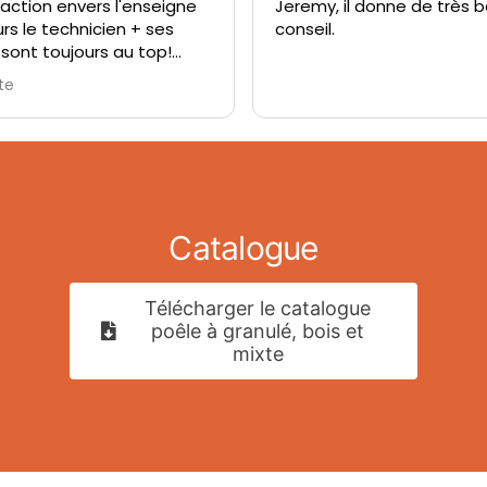
faction envers l'enseigne
Jeremy, il donne de très 
urs le technicien + ses
conseil.
 sont toujours au top!
 au tel lorsque l'on appelle
ite
ipes également!
Catalogue
Télécharger le catalogue
poêle à granulé, bois et
mixte