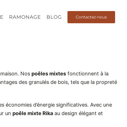
E
RAMONAGE
BLOG
Contactez-nous
 maison. Nos
poêles mixtes
fonctionnent à la
antages des granulés de bois, tels que la propreté
es économies d’énergie significatives. Avec une
our un
poêle mixte Rika
au design élégant et