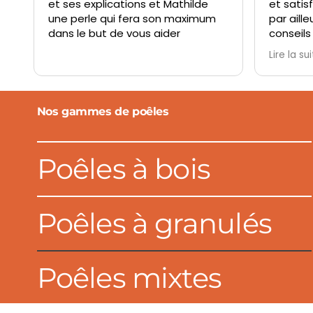
et ses explications et Mathilde
et satis
une perle qui fera son maximum
par aille
dans le but de vous aider
conseils
L'accueil
Lire la su
les équ
Nos gammes de poêles
Poêles à bois
Poêles à granulés
Poêles mixtes